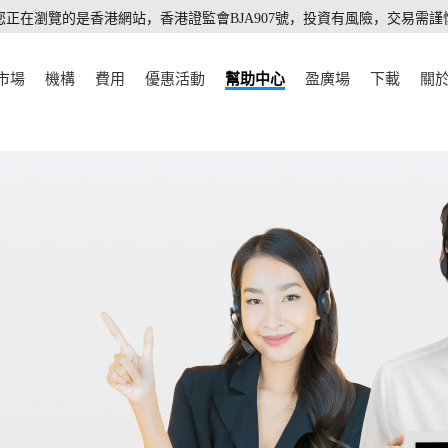
您正在瀏覽的是香港網站，香港證監會BJA907號，投資有風險，交易需謹
市場
機構
費用
優惠活動
幫助中心
盈廣場
下載
關