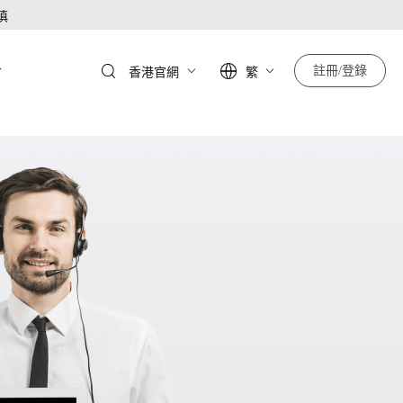
慎
於
註冊/登錄
香港官網
繁