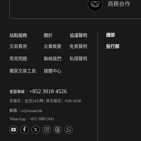
商務合作
總部
站點服務
關於
協議聲明
交易費用
企業概要
免責聲明
投行部
常見問題
聯絡我們
私隱聲明
獨家交易工具
媒體中心
+852 3018 4526
客服專線︰
交易日︰全日24小時 | 非交易日：9:00-18:00
郵箱︰cs@usmart.hk
WhatsApp︰+852 5989 2641