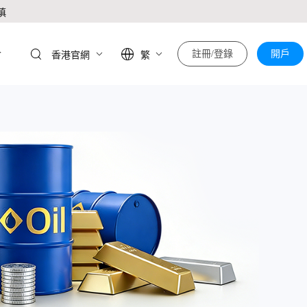
慎
於
註冊/登錄
開戶
香港官網
繁