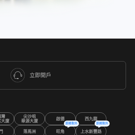
立即開戶
鑼灣
尖沙咀
啟德
西九龍
富大廈
華源大廈
即將對外
即將對外
門
落馬洲
旺角
上水新豐路