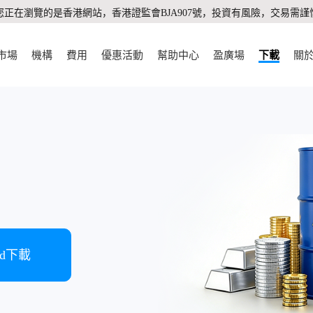
您正在瀏覽的是香港網站，香港證監會BJA907號，投資有風險，交易需謹
市場
機構
費用
優惠活動
幫助中心
盈廣場
下載
關
oid下載