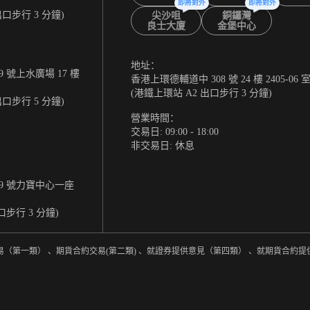
即將對外
即將對外
出口步行 3 分鐘)
尖沙咀
銅鑼灣
良士大廈
金堡中心
地址：
 號上水廣場 17 樓
香港上環德輔道中 308 號 24 樓 2405-06 
(港鐵上環站 A2 出口步行 3 分鐘)
出口步行 5 分鐘)
營業時間：
交易日: 09:00 - 18:00
非交易日: 休息
9 號力寶中心一座
口步行 3 分鐘)
易（第一類） 、期貨合約交易(第二類) 、就證券提供意見（第四類） 、就期貨合約