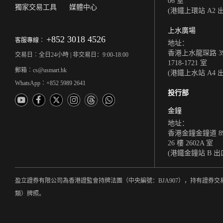
06 室
獨家交易工具
媒體中心
(港鐵上環站 A2 
上水廣場
+852 3018 4526
客服專線︰
地址：
香港上水龍琛路 39
交易日︰全日24小時 | 非交易日：9:00-18:00
1718-1721 室
郵箱︰cs@usmart.hk
(港鐵上水站 A4 
WhatsApp︰+852 5989 2641
投行部
金鐘
地址：
香港金鐘金鐘道 8
26 樓 2602A 室
(港鐵金鐘站 B 出
盈立證券有限公司為香港證監會持牌法團（中央編號：BJA907），持有證券交
類）牌照。