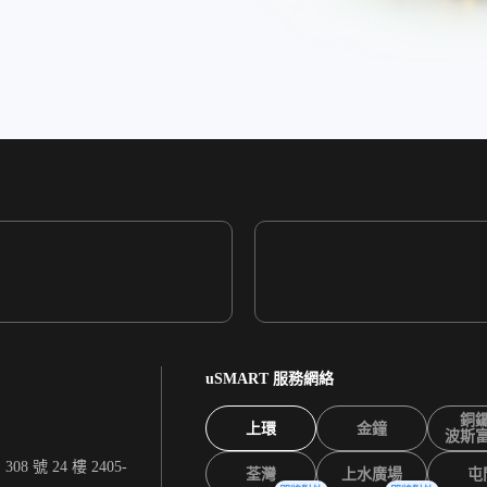
uSMART 服務網絡
銅
上環
金鐘
波斯
 號 24 樓 2405-
荃灣
上水廣場
屯