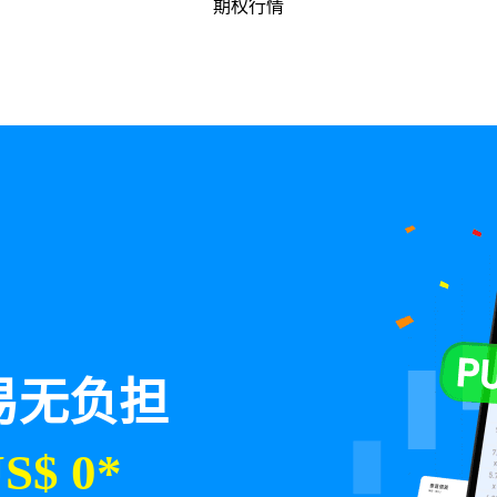
期权行情
易无负担
S$ 0*