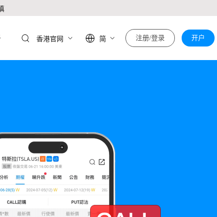
慎
于
注册/登录
开户
香港官网
简