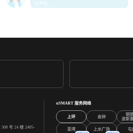
跟着智投策略下单，资产开始稳健地增值。同
时，基金ETF产品交易成本低又灵活，整体收益
也不错。
多种智投策略由
动态及调整投资
让投资者省心省
MART的体验特别满意。
而且系统稳定。
/APP/API交易终端，以全面报价、
AP演算法交易。
uSMART 服务网络
铜
上环
金钟
RT盈立证券持有香港、新加坡、美国牌
波斯
有保障。
 号 24 楼 2405-
荃湾
上水广场
屯