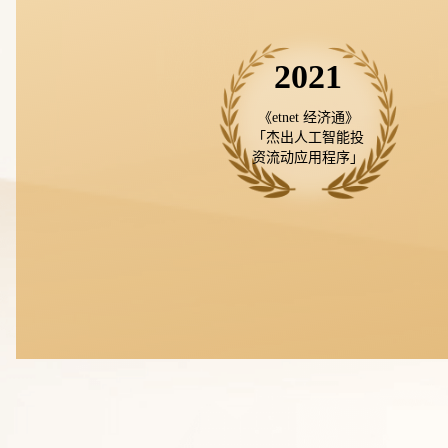
2021
《etnet 经济通》

「杰出人工智能投

资流动应用程序」
用uSM
中最好用