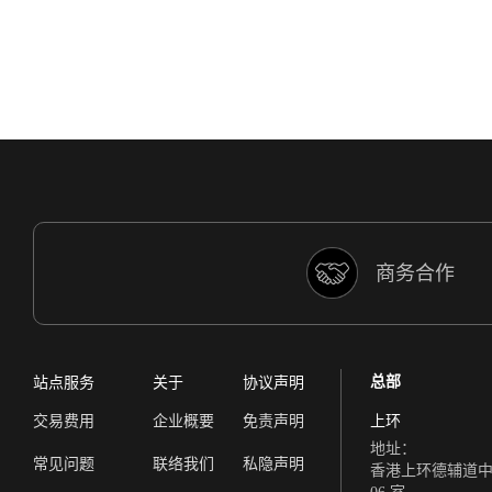
讨论区内找到一班志同道合的人分享心得，还可
以与多名知名导师对话，不再孤军作战！
用过很多家券商，对uS
不仅介面简约流畅，
商务合作
对投资新手选择安全可靠的投资平台非常重要。
提供PC
T/VW
总部
站点服务
关于
协议声明
交易费用
企业概要
免责声明
上环
uSMA
地址：
照，品牌
常见问题
联络我们
私隐声明
香港上环德辅道中 308