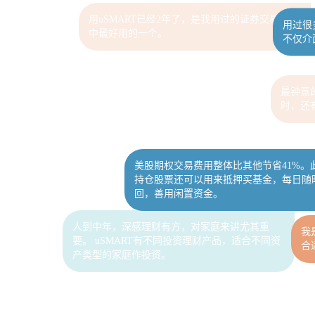
不仅介
用uSMART已经2年了，是我用过的证券交易平台
中最好用的一个。
最钟意
美股期权交易费用整体比其他节省41%。
时，还
持仓股票还可以用来抵押买基金，每日随
回，善用闲置资金。
我
合
人到中年，深感理财有方，对家庭来讲尤其重
要。 uSMART有不同投资理财产品，适合不同资
产类型的家庭作投资。