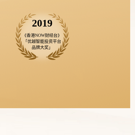
2019
《香港NOW财经台》

「优越智能投资平台

品牌大奖」
讨论区内找到一班志同道合的人分享心得，还可
以与多名知名导师对话，不再孤军作战！
，财经资讯更新非常及
析师提供建议参考。