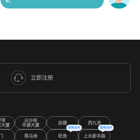
专业交易员操盘，每日监控市场
组合，全程公开透明，真正做到
力。
立即注册
锣湾
尖沙咀
启德
西九龙
富大厦
华源大厦
即将对外
即将对外
美股期权交易费用整体比其他节省41%。此外，
门
落马洲
旺角
上水新丰路
持仓股票还可以用来抵押买基金，每日随时赎