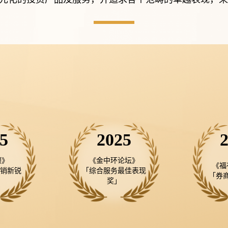
5
2025
》

《金中环论坛》

《福
承销新锐
「综合服务最佳表现
「券
奖」