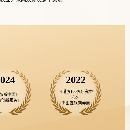
2024
2022
《港股100强研究中
布斯中国》

心》

商创新服务」
「杰出互联网券商」