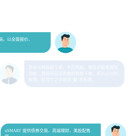
真的很方便！
易终端，以全面报价、
还有10种智能下单、今日热股、智投诊股等强势
功能，帮我用低买高卖的智能下单，买入心仪的
股票，在百忙之中投资“盈”亦有道。
uSMART 提供债券交易、高端理财、美股配售
等。