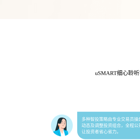
还有10种智能下单、今日热股、智投诊
功能，帮我用低买高卖的智能下单，买
股票，在百忙之中投资“盈”亦有道。
uSMART盈立证券持有香港、新
uSMART细心
照，品牌有保障。
多种智投策略由专业交易员操
动态及调整投资组合，全程公
让投资者省心省力。
用过很