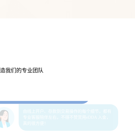
对投资新手选择安全可靠的投资平台非常重要。
打造我们的专业团队
着智投策略下单，资产开始稳健地增值。同
，基金ETF产品交易成本低又灵活，整体收益
不错。
由线上开户、存款到交易操作的每个细节，都有
专业客服陪伴左右，不得不赞赏用eDDA 入金，