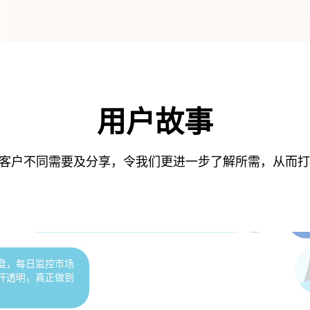
股等强势
入心仪的
人到中年，深感理财有方，对家庭来讲尤其重
要。 uSMART有不同投资理财产品，适合不同资
用户故事
产类型的家庭作投资。
加坡、美国牌
聆听客户不同需要及分享，令我们更进一步了解所需，从而
跟
时
也
有港美新股，支援暗盘交易及0手续费，还有丰富
的投资课程，逐步由浅入深，对于新手来说非常
盘，每日监控市场
好！
开透明，真正做到
多家券商，对uSMART的体验特别满意。