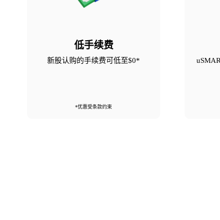
低手续费
新股认购的手续费可低至$0*
uSM
*优惠受条款约束