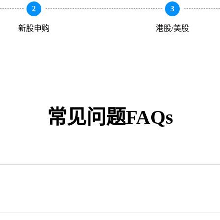
2
3
新股申购
港股/美股
常见问题FAQs