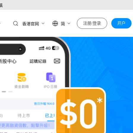
慎
于
注册/登录
开户
香港官网
简